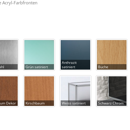
 Acryl-Farbfronten
Anthrazit
ahl
Grün satiniert
satiniert
Buche
um Dekor
Kirschbaum
Weiss satiniert
Schwarz Chrom