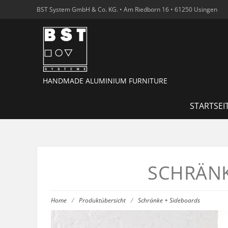
BST System GmbH & Co. KG. • Am Riedborn 16 • 61250 Usingen
HANDMADE ALUMINIUM FURNITURE
STARTSEI
SCHRÄNK
Home
/
Produktübersicht
/
Schränke + Sideboards