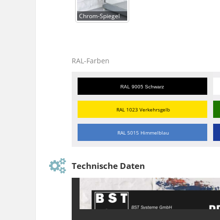
Chrom-Spiegel
RAL-Farben
RAL 9005 Schwarz
RAL 1023 Verkehrsgelb
RAL 5015 Himmelblau
Technische Daten