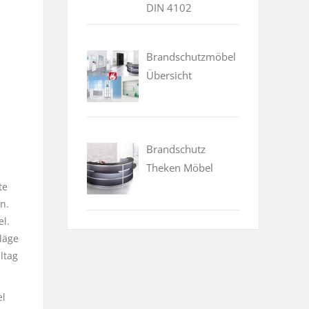
DIN 4102
Brandschutzmöbel
Übersicht
Brandschutz
Theken Möbel
te
n.
l.
läge
ltag
el