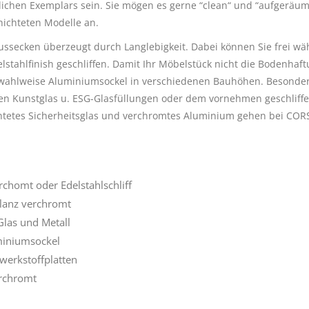
ichen Exemplars sein. Sie mögen es gerne “clean“ und “aufgeräumt
hichteten Modelle an.
ssecken überzeugt durch Langlebigkeit. Dabei können Sie frei wä
stahlfinish geschliffen. Damit Ihr Möbelstück nicht die Bodenhaf
nd wahlweise Aluminiumsockel in verschiedenen Bauhöhen. Besonde
rten Kunstglas u. ESG-Glasfüllungen oder dem vornehmen geschliff
htetes Sicherheitsglas und verchromtes Aluminium gehen bei COR
chomt oder Edelstahlschliff
lanz verchromt
Glas und Metall
miniumsockel
werkstoffplatten
erchromt