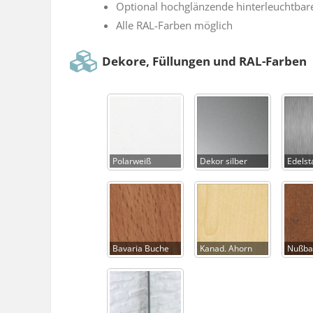
Optional hochglänzende hinterleuchtbare
Alle RAL-Farben möglich
Dekore, Füllungen und RAL-Farben
Polarweiß
Dekor silber
Edelst
Bavaria Buche
Kanad. Ahorn
Nußba