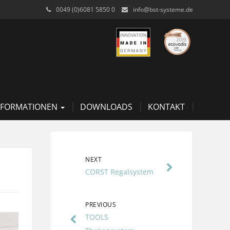
0049 (0)6081 5850 0
info@bst-systeme.de
NFORMATIONEN
DOWNLOADS
KONTAKT
NEXT
CORST Regalsystem
PREVIOUS
TOOLS