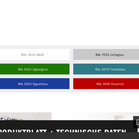
RAL 7035 Lichtgrau
RAL 9010 Weiß
RAL 6032 Signalgrün
RAL 5018 Türkisblau
RAL 5005 Signalblau
RAL 3000 Feuerrot