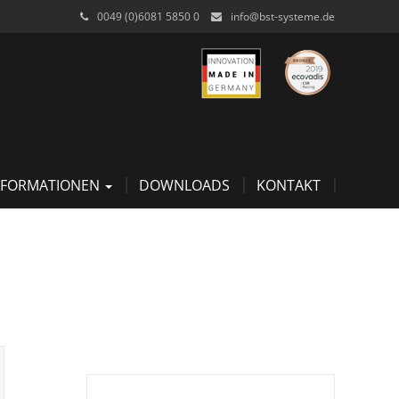
0049 (0)6081 5850 0
info@bst-systeme.de
NFORMATIONEN
DOWNLOADS
KONTAKT