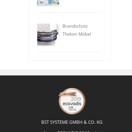
Brandschutz
Theken Möbel
BST SYSTEME GMBH & CO. KG