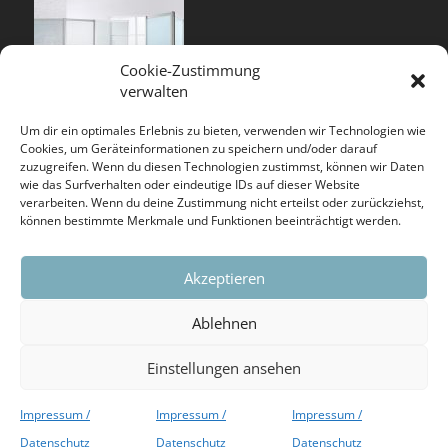
Cookie-Zustimmung
verwalten
Um dir ein optimales Erlebnis zu bieten, verwenden wir Technologien wie
Cookies, um Geräteinformationen zu speichern und/oder darauf
zuzugreifen. Wenn du diesen Technologien zustimmst, können wir Daten
wie das Surfverhalten oder eindeutige IDs auf dieser Website
verarbeiten. Wenn du deine Zustimmung nicht erteilst oder zurückziehst,
können bestimmte Merkmale und Funktionen beeinträchtigt werden.
BST SYSTEME GMBH & CO. KG
Akzeptieren
wurde von ECOVADIS 2019 mit einer Bronze-
Ablehnen
Anerkennung ausgezeichnet.
Einstellungen ansehen
Weiter lesen….
Impressum /
Impressum /
Impressum /
Copyright 2026 BST-Systeme
Datenschutz
Datenschutz
Datenschutz