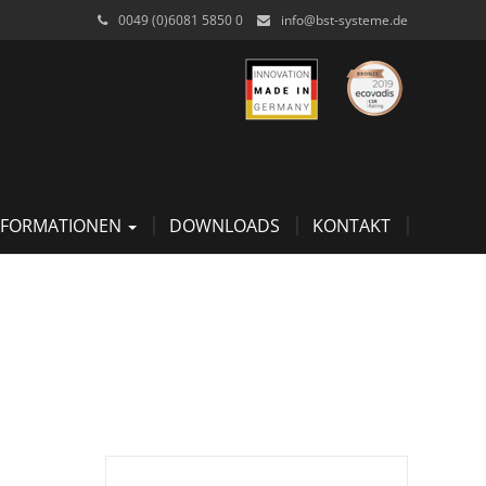
0049 (0)6081 5850 0
info@bst-systeme.de
NFORMATIONEN
DOWNLOADS
KONTAKT