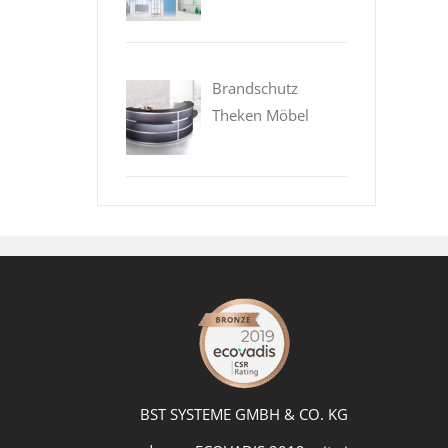
Brandschutz
Theken Möbel
BST SYSTEME GMBH & CO. KG