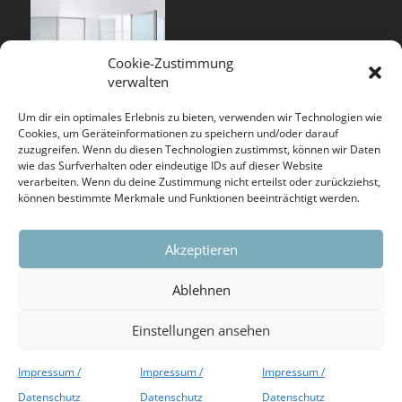
Cookie-Zustimmung
verwalten
Um dir ein optimales Erlebnis zu bieten, verwenden wir Technologien wie
Cookies, um Geräteinformationen zu speichern und/oder darauf
zuzugreifen. Wenn du diesen Technologien zustimmst, können wir Daten
wie das Surfverhalten oder eindeutige IDs auf dieser Website
verarbeiten. Wenn du deine Zustimmung nicht erteilst oder zurückziehst,
können bestimmte Merkmale und Funktionen beeinträchtigt werden.
BST SYSTEME GMBH & CO. KG
Akzeptieren
wurde von ECOVADIS 2019 mit einer Bronze-
Ablehnen
Anerkennung ausgezeichnet.
Einstellungen ansehen
Weiter lesen….
Impressum /
Impressum /
Impressum /
Copyright 2026 BST-Systeme
Datenschutz
Datenschutz
Datenschutz